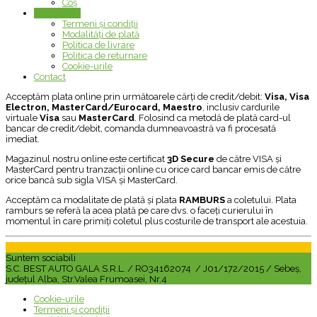
Coș
Info client
+
Termeni și condiții
Modalități de plată
Politica de livrare
Politica de returnare
Cookie-urile
Contact
Acceptăm plata online prin următoarele cărţi de credit/debit:
Visa, Visa
Electron, MasterCard/Eurocard, Maestro
, inclusiv cardurile
virtuale
Visa
sau
MasterCard
. Folosind ca metodă de plată card-ul
bancar de credit/debit, comanda dumneavoastră va fi procesată
imediat.
Magazinul nostru online este certificat
3D Secure
de către VISA și
MasterCard pentru tranzacții online cu orice card bancar emis de către
orice bancă sub sigla VISA și MasterCard.
Acceptăm ca modalitate de plată şi plata
RAMBURS
a coletului. Plata
ramburs se referă la acea plată pe care dvs. o faceţi curierului în
momentul în care primiţi coletul plus costurile de transport ale acestuia.
Suntem sociabili
S.C. BEST AUTO GALA S.R.L. / RO34162074 / J01/172/2015 / Sebeș,
județul Alba, Str.Valea Frumoasei, Nr.4
Cookie-urile
Termeni și condiții