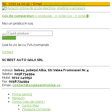
Tel.: 0722.14.00.52 / Email:
contact@sculepentrutine.ro
Coș de cumpărături
0 produs(e) -
0,00
lei
Coș -
0,00
lei
0
Nici un produs în coș
Transport
Cost fix 20 lei cu TVA/comandă
Contact
SC BEST AUTO GALA SRL
Adresă:
Sebeș, județul Alba, Str.Valea Frumoasei Nr.4
Telefon:
0258 734994
Mobil:
0722 140052
Fax:
0258 734994
Email:
contact@sculepentrutine.ro
Prima pagină
Magazin
Contul meu de client
+
Contul Meu
Plasează Comanda