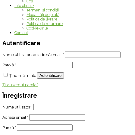
Coș
Info client
+
Termeni și condiții
Modalități de plată
Politica de livrare
Politica de returnare
Cookie-urile
Contact
Autentificare
Nume utilizator sau adresă email
*
Parolă
*
Ține-mă minte
Autentificare
Ți-ai pierdut parola?
Înregistrare
Nume utilizator
*
Adresă email
*
Parolă
*