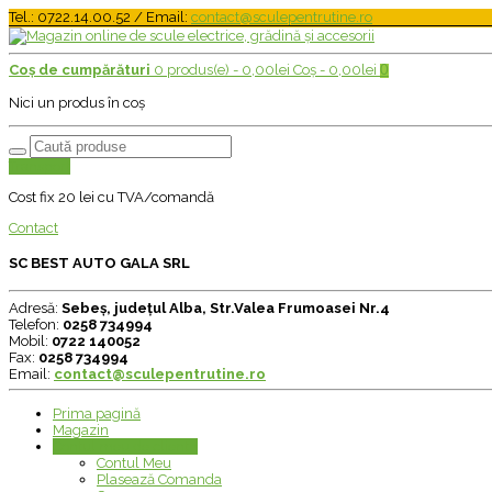
Tel.: 0722.14.00.52 / Email:
contact@sculepentrutine.ro
Coș de cumpărături
0 produs(e) -
0,00
lei
Coș -
0,00
lei
0
Nici un produs în coș
Transport
Cost fix 20 lei cu TVA/comandă
Contact
SC BEST AUTO GALA SRL
Adresă:
Sebeș, județul Alba, Str.Valea Frumoasei Nr.4
Telefon:
0258 734994
Mobil:
0722 140052
Fax:
0258 734994
Email:
contact@sculepentrutine.ro
Prima pagină
Magazin
Contul meu de client
+
Contul Meu
Plasează Comanda